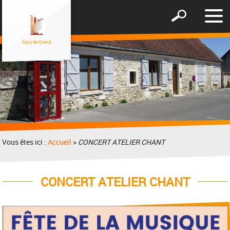
Affic
Afficher
le
le
men
formulaire
de
recherche
Vous êtes ici :
Accueil
>
CONCERT ATELIER CHANT
CONCERT ATELIER CHANT