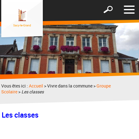
Affic
Afficher
le
le
men
formulaire
de
recherche
Vous êtes ici :
Accueil
> Vivre dans la commune >
Groupe
Scolaire
>
Les classes
Les classes