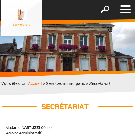
Affic
Afficher
le
le
men
formulaire
de
recherche
Vous êtes ici :
Accueil
> Services municipaux >
Secrétariat
SECRÉTARIAT
- Madame
NASTUZZI
Céline
Adjoint Administratif