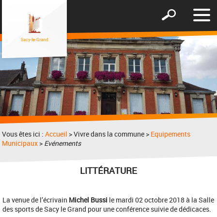
Affic
Afficher
le
le
men
formulaire
de
recherche
Vous êtes ici :
Accueil
> Vivre dans la commune >
Equipements
Municipaux
>
Evénements
LITTÉRATURE
La venue de l’écrivain
Michel Bussi
le mardi 02 octobre 2018 à la Salle
des sports de Sacy le Grand pour une conférence suivie de dédicaces.