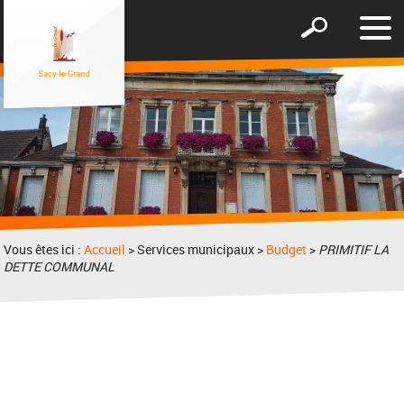
Affic
Afficher
le
le
men
formulaire
de
recherche
Vous êtes ici :
Accueil
> Services municipaux >
Budget
>
PRIMITIF LA
DETTE COMMUNAL