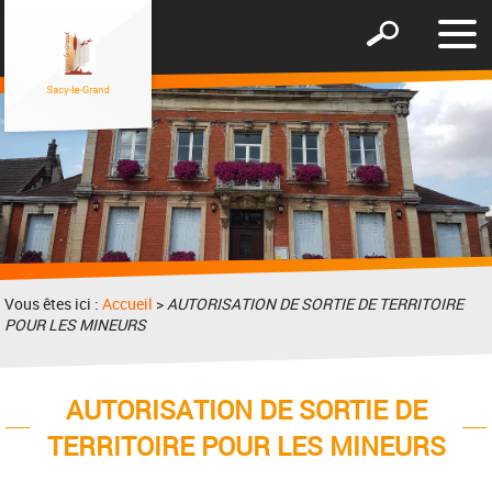
Affic
Afficher
le
le
men
formulaire
de
recherche
Vous êtes ici :
Accueil
>
AUTORISATION DE SORTIE DE TERRITOIRE
POUR LES MINEURS
AUTORISATION DE SORTIE DE
TERRITOIRE POUR LES MINEURS