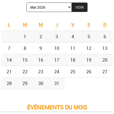
Afficher
le
mois
de
L
M
M
J
V
S
D
:
1
2
3
4
5
6
7
8
9
10
11
12
13
14
15
16
17
18
19
20
21
22
23
24
25
26
27
28
29
30
31
ÉVÈNEMENTS DU MOIS