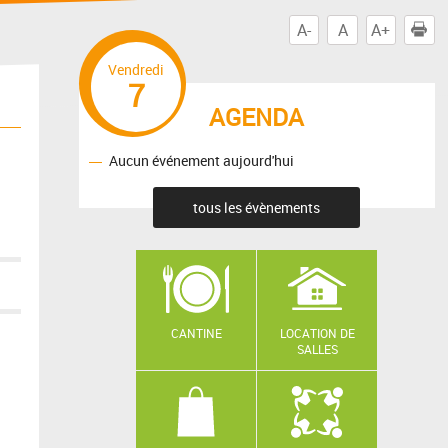
A-
A
A+
I
Vendredi
7
AGENDA
Aucun événement aujourd'hui
tous les évènements
CANTINE
LOCATION DE
SALLES