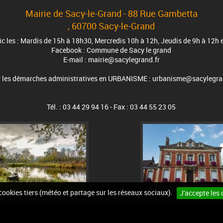
Mairie de Sacy-le-Grand - 88 Rue Gambetta
, 60700 Sacy-le-Grand
blic les : Mardis de 15h à 18h30, Mercredis 10h à 12h, Jeudis de 9h à 12h
Facebook : Commune de Sacy le grand
E-mail : mairie@sacylegrand.fr
 les démarches administratives en URBANISME : urbanisme@sacylegra
Tél. : 03 44 29 94 16 - Fax : 03 44 55 23 05
 cookies tiers (météo et partage sur les réseaux sociaux).
J'accepte les 
ct
Plan du site
Accessibilité
Cookies
Site i